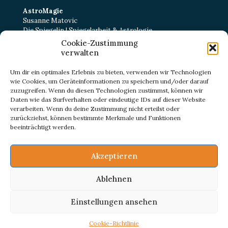
AstroMagie
Susanne Matovic
Die Spiegelin | Spiegelarbeit & Astrologie
Cookie-Zustimmung
Kurt-Schumacher-Straße 22
verwalten
38102 Braunschweig
E-Mail:
kontakt@astromagie-beratung.de
Um dir ein optimales Erlebnis zu bieten, verwenden wir Technologien
wie Cookies, um Geräteinformationen zu speichern und/oder darauf
zuzugreifen. Wenn du diesen Technologien zustimmst, können wir
Daten wie das Surfverhalten oder eindeutige IDs auf dieser Website
IMPRESSUM
verarbeiten. Wenn du deine Zustimmung nicht erteilst oder
DATENSCHUTZ
zurückziehst, können bestimmte Merkmale und Funktionen
ZERTIFIKATE
beeinträchtigt werden.
Akzeptieren
Ablehnen
© Astro Magie 2023
Einstellungen ansehen
Cookie-Richtlinie