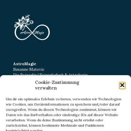
AstroMagie
Susanne Matovic
Die Spiegelin | Spiegelarbeit & Astrologie
Cookie-Zustimmung
Kurt-Schumacher-Straße 22
verwalten
38102 Braunschweig
E-Mail:
kontakt@astromagie-beratung.de
Um dir ein optimales Erlebnis zu bieten, verwenden wir Technologien
wie Cookies, um Geräteinformationen zu speichern und/oder darauf
zuzugreifen. Wenn du diesen Technologien zustimmst, können wir
Daten wie das Surfverhalten oder eindeutige IDs auf dieser Website
IMPRESSUM
verarbeiten. Wenn du deine Zustimmung nicht erteilst oder
DATENSCHUTZ
zurückziehst, können bestimmte Merkmale und Funktionen
ZERTIFIKATE
beeinträchtigt werden.