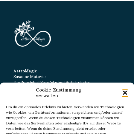
AstroMagie
Susanne Matovic
Die Spiegelin | Spiegelarbeit & Astrologie
Cookie-Zustimmung
Kurt-Schumacher-Straße 22
verwalten
38102 Braunschweig
E-Mail:
kontakt@astromagie-beratung.de
Um dir ein optimales Erlebnis zu bieten, verwenden wir Technologien
wie Cookies, um Geräteinformationen zu speichern und/oder darauf
zuzugreifen. Wenn du diesen Technologien zustimmst, können wir
Daten wie das Surfverhalten oder eindeutige IDs auf dieser Website
IMPRESSUM
verarbeiten. Wenn du deine Zustimmung nicht erteilst oder
DATENSCHUTZ
zurückziehst, können bestimmte Merkmale und Funktionen