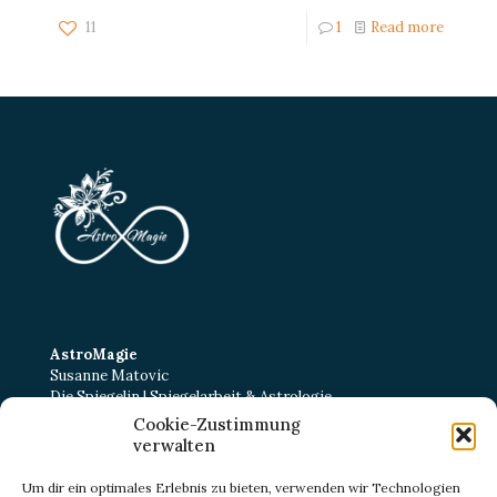
11
1
Read more
AstroMagie
Susanne Matovic
Die Spiegelin | Spiegelarbeit & Astrologie
Cookie-Zustimmung
Kurt-Schumacher-Straße 22
verwalten
38102 Braunschweig
E-Mail:
kontakt@astromagie-beratung.de
Um dir ein optimales Erlebnis zu bieten, verwenden wir Technologien