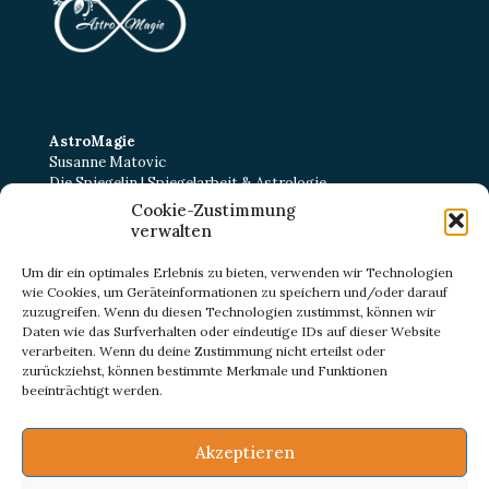
AstroMagie
Susanne Matovic
Die Spiegelin | Spiegelarbeit & Astrologie
Cookie-Zustimmung
Kurt-Schumacher-Straße 22
verwalten
38102 Braunschweig
E-Mail:
kontakt@astromagie-beratung.de
Um dir ein optimales Erlebnis zu bieten, verwenden wir Technologien
wie Cookies, um Geräteinformationen zu speichern und/oder darauf
zuzugreifen. Wenn du diesen Technologien zustimmst, können wir
Daten wie das Surfverhalten oder eindeutige IDs auf dieser Website
IMPRESSUM
verarbeiten. Wenn du deine Zustimmung nicht erteilst oder
DATENSCHUTZ
zurückziehst, können bestimmte Merkmale und Funktionen
ZERTIFIKATE
beeinträchtigt werden.
Akzeptieren