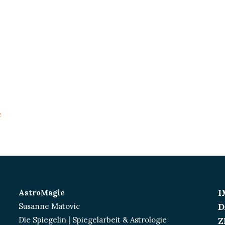
e
I
AstroMagie
D
Susanne Matovic
Die Spiegelin | Spiegelarbeit & Astrologie
Z