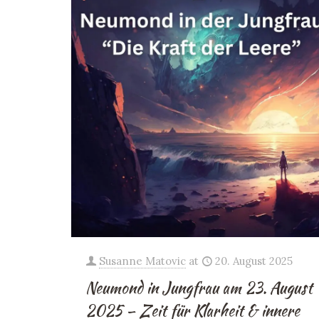
Susanne Matovic
at
20. August 2025
Neumond in Jungfrau am 23. August
2025 – Zeit für Klarheit & innere