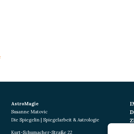
e
I
AstroMagie
D
Susanne Matovic
Die Spiegelin | Spiegelarbeit & Astrologie
Z
Kurt-Schumacher-Straße 22