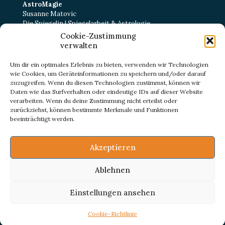
AstroMagie
Susanne Matovic
Die Spiegelin | Spiegelarbeit & Astrologie
Cookie-Zustimmung
Kurt-Schumacher-Straße 22
verwalten
38102 Braunschweig
E-Mail:
kontakt@astromagie-beratung.de
Um dir ein optimales Erlebnis zu bieten, verwenden wir Technologien
wie Cookies, um Geräteinformationen zu speichern und/oder darauf
zuzugreifen. Wenn du diesen Technologien zustimmst, können wir
Daten wie das Surfverhalten oder eindeutige IDs auf dieser Website
IMPRESSUM
verarbeiten. Wenn du deine Zustimmung nicht erteilst oder
DATENSCHUTZ
zurückziehst, können bestimmte Merkmale und Funktionen
ZERTIFIKATE
beeinträchtigt werden.
Akzeptieren
Ablehnen
© Astro Magie 2023
Einstellungen ansehen
Cookie-Richtlinie